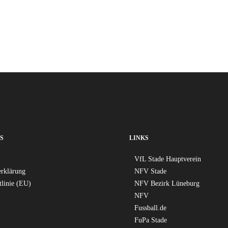
S
LINKS
VfL Stade Hauptverein
erklärung
NFV Stade
tlinie (EU)
NFV Bezirk Lüneburg
NFV
Fussball.de
FuPa Stade