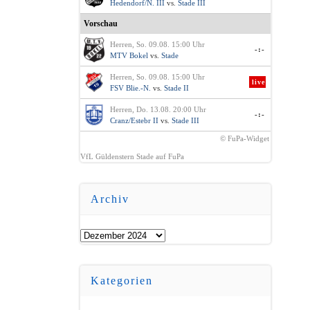
Hedendorf/N. III
vs.
Stade III
Vorschau
Herren, So. 09.08. 15:00 Uhr
-:-
MTV Bokel
vs.
Stade
Herren, So. 09.08. 15:00 Uhr
live
FSV Blie.-N.
vs.
Stade II
Herren, Do. 13.08. 20:00 Uhr
-:-
Cranz/Estebr II
vs.
Stade III
© FuPa-Widget
VfL Güldenstern Stade auf FuPa
Archiv
Archiv
Kategorien