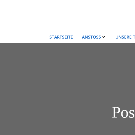
Zum
Inhalt
springen
STARTSEITE
ANSTOSS
UNSERE 
Pos