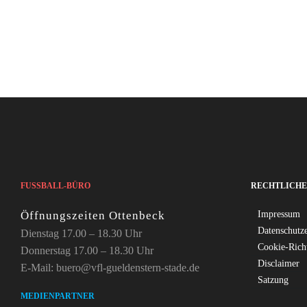
FUSSBALL-BÜRO
RECHTLICHE
Öffnungszeiten Ottenbeck
Impressum
Datenschutz
Dienstag 17.00 – 18.30 Uhr
Cookie-Rich
Donnerstag 17.00 – 18.30 Uhr
Disclaimer
E-Mail: buero@vfl-gueldenstern-stade.de
Satzung
MEDIENPARTNER