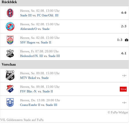
Rückblick
Herren, So. 02.08. 13:00 Uhr
4:0
Stade III
vs.
FC Oste/Old. III
Herren, So. 02.08. 15:00 Uhr
2:3
Ahlerstedt/O
vs.
Stade
Herren, So. 02.08. 15:00 Uhr
1:3
SSV Hagen
vs.
Stade II
Herren, Fr. 07.08. 20:00 Uhr
4:1
Hedendorf/N. III
vs.
Stade III
Vorschau
Herren, So. 09.08. 15:00 Uhr
-:-
MTV Bokel
vs.
Stade
Herren, So. 09.08. 15:00 Uhr
live
FSV Blie.-N.
vs.
Stade II
Herren, Do. 13.08. 20:00 Uhr
-:-
Cranz/Estebr II
vs.
Stade III
© FuPa-Widget
VfL Güldenstern Stade auf FuPa