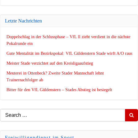
Letzte Nachrichten
Doppelschlag in der Schlussphase – VfL ll zieht verdient in die nächste
Pokalrunde ein
Gute Mentalität im Bezirkspokal: VfL Güldenstern Stade wirft A/O raus
Meister Stade verzichtet auf den Kreisligaaufstieg
Meuterei in Ottenbeck? Zweite Stader Mannschaft lehnt
Trainernachfolger ab
Bitter für den VfL Güldenstern – Stades Abstieg ist besiegelt
Search
for:
Freiwilligendienst im Sport