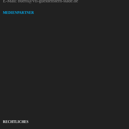
E-Mail: buero@vfl-gueldenstern-stade.de
MEDIENPARTNER
RECHTLICHES