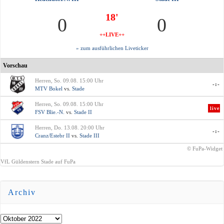
18'
0
0
++LIVE++
» zum ausführlichen Liveticker
Vorschau
Herren, So. 09.08. 15:00 Uhr
-:-
MTV Bokel
vs.
Stade
Herren, So. 09.08. 15:00 Uhr
live
FSV Blie.-N.
vs.
Stade II
Herren, Do. 13.08. 20:00 Uhr
-:-
Cranz/Estebr II
vs.
Stade III
© FuPa-Widget
VfL Güldenstern Stade auf FuPa
Archiv
Archiv