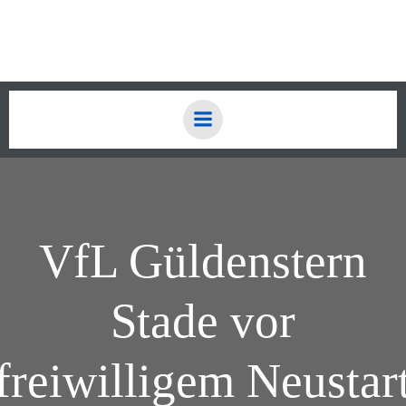
Zum
Inhalt
springen
VfL Güldenstern
Stade vor
freiwilligem Neustar