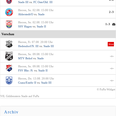
Stade III
vs.
FC Oste/Old. III
Herren, So. 02.08. 15:00 Uhr
2:3
Ahlerstedt/O
vs.
Stade
Herren, So. 02.08. 15:00 Uhr
1:3
SSV Hagen
vs.
Stade II
Vorschau
Herren, Fr. 07.08. 20:00 Uhr
live
Hedendorf/N. III
vs.
Stade III
Herren, So. 09.08. 15:00 Uhr
-:-
MTV Bokel
vs.
Stade
Herren, So. 09.08. 15:00 Uhr
-:-
FSV Blie.-N.
vs.
Stade II
Herren, Do. 13.08. 20:00 Uhr
-:-
Cranz/Estebr II
vs.
Stade III
© FuPa-Widget
VfL Güldenstern Stade auf FuPa
Archiv