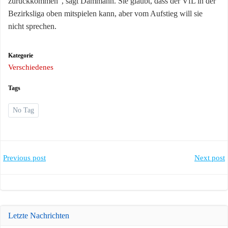
zurückkommen“, sagt Dammann. Sie glaubt, dass der VfL in der
Bezirksliga oben mitspielen kann, aber vom Aufstieg will sie
nicht sprechen.
Kategorie
Verschiedenes
Tags
No Tag
Post
Post
Previous post
Next post
navigation
navigation
Letzte Nachrichten