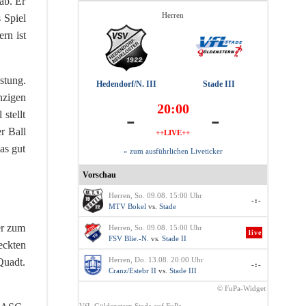
ab. Er
Herren
 Spiel
rn ist
stung.
Hedendorf/N. III
Stade III
nzigen
20:00
-
-
stellt
r Ball
++LIVE++
as gut
» zum ausführlichen Liveticker
Vorschau
Herren, So. 09.08. 15:00 Uhr
-:-
MTV Bokel
vs.
Stade
er zum
Herren, So. 09.08. 15:00 Uhr
live
FSV Blie.-N.
vs.
Stade II
eckten
Herren, Do. 13.08. 20:00 Uhr
Quadt.
-:-
Cranz/Estebr II
vs.
Stade III
© FuPa-Widget
VfL Güldenstern Stade auf FuPa