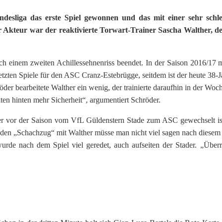
esliga das erste Spiel gewonnen und das mit einer sehr schl
 Akteur war der reaktivierte Torwart-Trainer Sascha Walther, d
ch einem zweiten Achillessehnenriss beendet. In der Saison 2016/17 
letzten Spiele für den ASC Cranz-Estebrügge, seitdem ist der heute 38-J
öder bearbeitete Walther ein wenig, der trainierte daraufhin in der Woc
hten hinten mehr Sicherheit“, argumentiert Schröder.
der vor der Saison vom VfL Güldenstern Stade zum ASC gewechselt is
en „Schachzug“ mit Walther müsse man nicht viel sagen nach diesem 
urde nach dem Spiel viel geredet, auch aufseiten der Stader. „Über