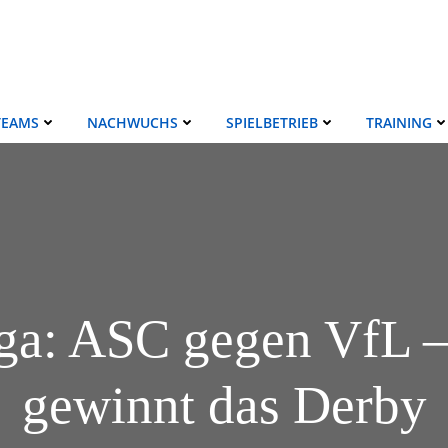
TEAMS
NACHWUCHS
SPIELBETRIEB
TRAINING
ga: ASC gegen VfL –
gewinnt das Derby