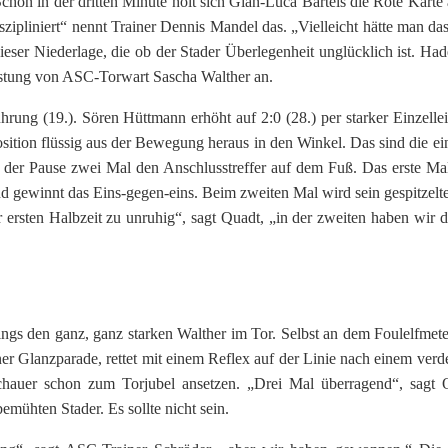
chon in der dritten Minute holt sich Gian-Luca Bartels die Rote Karte 
zipliniert“ nennt Trainer Dennis Mandel das. „Vielleicht hätte man das
ieser Niederlage, die ob der Stader Überlegenheit unglücklich ist. Hade
istung von ASC-Torwart Sascha Walther an.
ung (19.). Sören Hüttmann erhöht auf 2:0 (28.) per starker Einzellei
osition flüssig aus der Bewegung heraus in den Winkel. Das sind die ei
er Pause zwei Mal den Anschlusstreffer auf dem Fuß. Das erste Mal 
nd gewinnt das Eins-gegen-eins. Beim zweiten Mal wird sein gespitzelte
 ersten Halbzeit zu unruhig“, sagt Quadt, „in der zweiten haben wir d
ngs den ganz, ganz starken Walther im Tor. Selbst an dem Foulelfmet
ner Glanzparade, rettet mit einem Reflex auf der Linie nach einem verd
hauer schon zum Torjubel ansetzen. „Drei Mal überragend“, sagt 
mühten Stader. Es sollte nicht sein.