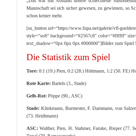
„Das war mit Abstand unsere schlechteste Saisonleis
Mannschaft sei sich sicher gewesen, zu gewinnen, so Sc
schon keiner mehr.
[su_button url=“https://www.fupa.net/galerie/vfl-guelde
style=“soft“ background=“#2567c8″ color=“#ffffff“ size
text_shadow=“0px 0px 0px #000000″]Bilder zum Spiel 
Die Statistik zum Spiel
Tore:
0:1 (19.) Pien, 0:2 (28.) Hüttmann, 1:2 (50. FE) H
Rote Karte:
Bartels (3., Stade)
Gelb-Rot:
Pöppe (90., ASC)
Stade:
Klinkmann, Burmester, F. Dammann, von Salzen, 
(73. Heidtmann)
ASC:
Walther, Pien, H. Stahmer, Faruke, Rieper (77. 
Topal (70. Ramazanoglu)