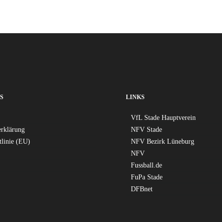
S
LINKS
VfL Stade Hauptverein
erklärung
NFV Stade
tlinie (EU)
NFV Bezirk Lüneburg
NFV
Fussball.de
FuPa Stade
DFBnet