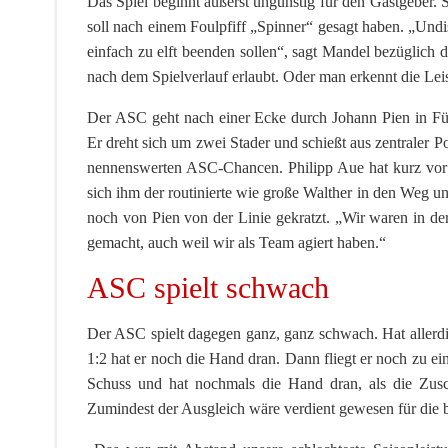
Das Spiel beginnt äußerst ungünstig für den Gastgeber. S
soll nach einem Foulpfiff „Spinner“ gesagt haben. „Undis
einfach zu elft beenden sollen“, sagt Mandel bezüglich d
nach dem Spielverlauf erlaubt. Oder man erkennt die Le
Der ASC geht nach einer Ecke durch Johann Pien in Führ
Er dreht sich um zwei Stader und schießt aus zentraler P
nennenswerten ASC-Chancen. Philipp Aue hat kurz vor d
sich ihm der routinierte wie große Walther in den Weg u
noch von Pien von der Linie gekratzt. „Wir waren in der
gemacht, auch weil wir als Team agiert haben.“
ASC spielt schwach
Der ASC spielt dagegen ganz, ganz schwach. Hat allerdi
1:2 hat er noch die Hand dran. Dann fliegt er noch zu ei
Schuss und hat nochmals die Hand dran, als die Zusc
Zumindest der Ausgleich wäre verdient gewesen für die be