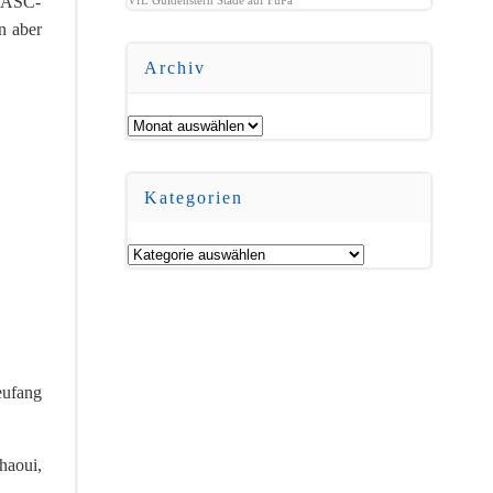
e ASC-
n aber
Archiv
Archiv
Kategorien
Kategorien
eufang
haoui,