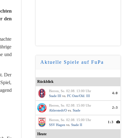
echten
er den
machte
ährige
he und
Aktuelle Spiele auf FuPa
t. Der
Rückblick
Spiel,
ragend
Herren, So. 02.08. 13:00 Uhr
4:0
Stade III
vs.
FC Oste/Old. III
Herren, So. 02.08. 15:00 Uhr
2:3
Ahlerstedt/O
vs.
Stade
Herren, So. 02.08. 15:00 Uhr
1:3
SSV Hagen
vs.
Stade II
Heute