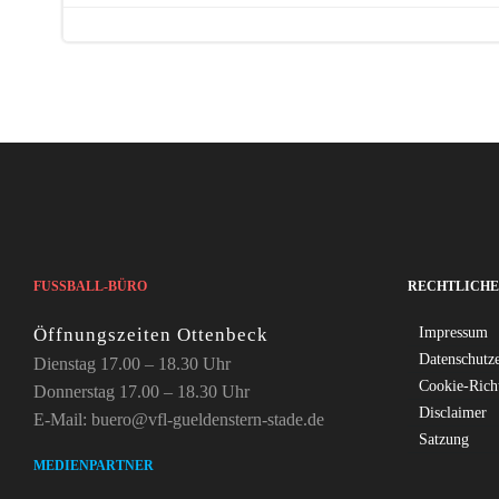
navigation
FUSSBALL-BÜRO
RECHTLICHE
Öffnungszeiten Ottenbeck
Impressum
Datenschutz
Dienstag 17.00 – 18.30 Uhr
Cookie-Rich
Donnerstag 17.00 – 18.30 Uhr
Disclaimer
E-Mail: buero@vfl-gueldenstern-stade.de
Satzung
MEDIENPARTNER