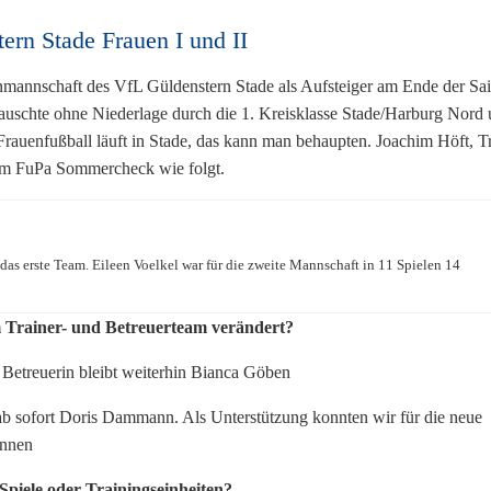
rn Stade Frauen I und II
enmannschaft des VfL Güldenstern Stade als Aufsteiger am Ende der Sa
rauschte ohne Niederlage durch die 1. Kreisklasse Stade/Harburg Nord
 Frauenfußball läuft in Stade, das kann man behaupten. Joachim Höft, T
n im FuPa Sommercheck wie folgt.
 das erste Team. Eileen Voelkel war für die zweite Mannschaft in 11 Spielen 14
im Trainer- und Betreuerteam verändert?
, Betreuerin bleibt weiterhin Bianca Göben
t ab sofort Doris Dammann. Als Unterstützung konnten wir für die neue
innen
 Spiele oder Trainingseinheiten?