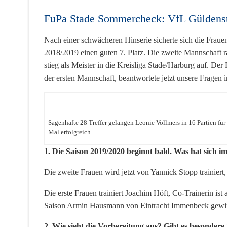
FuPa Stade Sommercheck: VfL Güldenste
Nach einer schwächeren Hinserie sicherte sich die Frau
2018/2019 einen guten 7. Platz. Die zweite Mannschaft 
stieg als Meister in die Kreisliga Stade/Harburg auf. Der
der ersten Mannschaft, beantwortete jetzt unsere Frage
Sagenhafte 28 Treffer gelangen Leonie Vollmers in 16 Partien für
Mal erfolgreich.
1. Die Saison 2019/2020 beginnt bald. Was hat sich 
Die zweite Frauen wird jetzt von Yannick Stopp trainiert
Die erste Frauen trainiert Joachim Höft, Co-Trainerin is
Saison Armin Hausmann von Eintracht Immenbeck gew
2. Wie sieht die Vorbereitung aus? Gibt es besondere