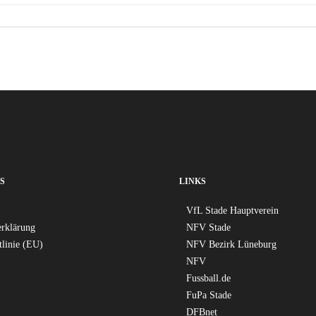
navigation
S
LINKS
VfL Stade Hauptverein
erklärung
NFV Stade
tlinie (EU)
NFV Bezirk Lüneburg
NFV
Fussball.de
FuPa Stade
DFBnet