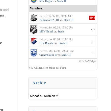
SSV Hagen
vs.
Stade II
Vorschau
en und
uli
Herren, Fr. 07.08. 20:00 Uhr
live
Hedendorf/N. III
vs.
Stade III
Herren, So. 09.08. 15:00 Uhr
-:-
MTV Bokel
vs.
Stade
Herren, So. 09.08. 15:00 Uhr
-:-
re
FSV Blie.-N.
vs.
Stade II
Herren, Do. 13.08. 20:00 Uhr
-:-
Cranz/Estebr II
vs.
Stade III
© FuPa-Widget
VfL Güldenstern Stade auf FuPa
Archiv
Archiv
en