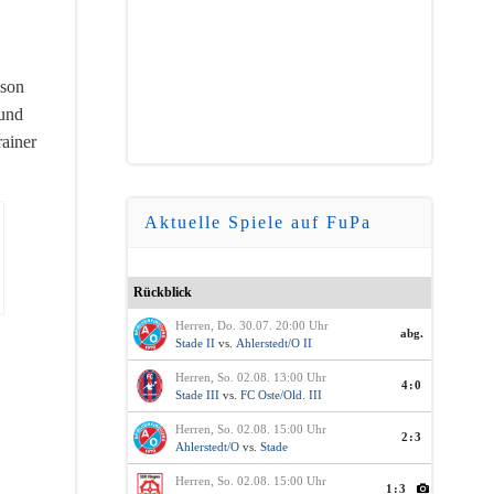
ison
 und
rainer
Aktuelle Spiele auf FuPa
Rückblick
Herren, Do. 30.07. 20:00 Uhr
abg.
Stade II
vs.
Ahlerstedt/O II
Herren, So. 02.08. 13:00 Uhr
4:0
Stade III
vs.
FC Oste/Old. III
Herren, So. 02.08. 15:00 Uhr
2:3
Ahlerstedt/O
vs.
Stade
Herren, So. 02.08. 15:00 Uhr
1:3