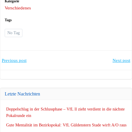
Kategorie
Verschiedenes
Tags
No Tag
Post
Post
Previous post
Next post
navigation
navigation
Letzte Nachrichten
Doppelschlag in der Schlussphase – VfL ll zieht verdient in die nächste
Pokalrunde ein
Gute Mentalität im Bezirkspokal: VfL Güldenstern Stade wirft A/O raus