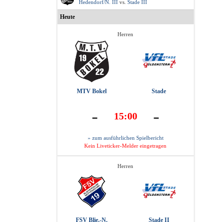
Hedendorf/N. III
vs.
Stade III
Heute
Herren
MTV Bokel
Stade
-
-
15:00
» zum ausführlichen Spielbericht
Kein Liveticker-Melder eingetragen
Herren
FSV Blie.-N.
Stade II