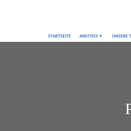
Zum
Inhalt
springen
STARTSEITE
ANSTOSS
UNSERE 