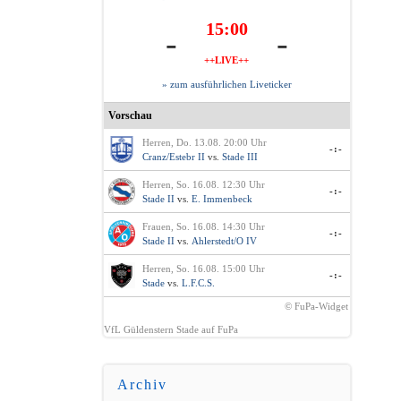
15:00
-
-
++LIVE++
» zum ausführlichen Liveticker
Vorschau
Herren, Do. 13.08. 20:00 Uhr
-:-
Cranz/Estebr II
vs.
Stade III
Herren, So. 16.08. 12:30 Uhr
-:-
Stade II
vs.
E. Immenbeck
Frauen, So. 16.08. 14:30 Uhr
-:-
Stade II
vs.
Ahlerstedt/O IV
Herren, So. 16.08. 15:00 Uhr
-:-
Stade
vs.
L.F.C.S.
© FuPa-Widget
VfL Güldenstern Stade auf FuPa
Archiv