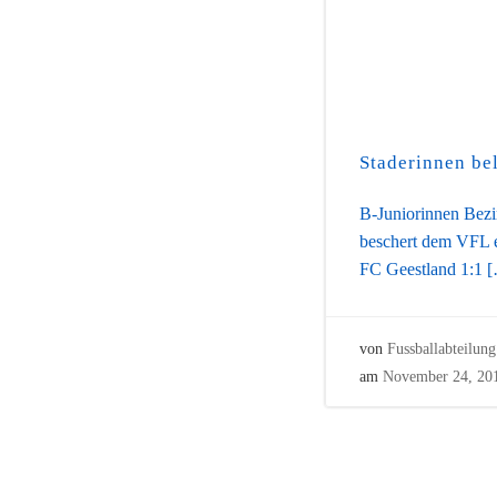
Staderinnen be
B-Juniorinnen Bezir
beschert dem VFL 
FC Geestland 1:1 
von
Fussballabteilung
am
November 24, 20