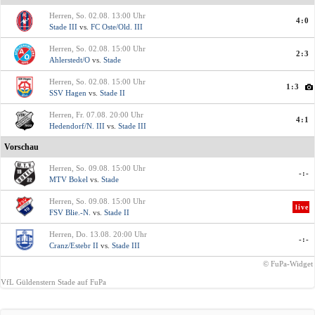
Herren, So. 02.08. 13:00 Uhr
4:0
Stade III
vs.
FC Oste/Old. III
Herren, So. 02.08. 15:00 Uhr
2:3
Ahlerstedt/O
vs.
Stade
Herren, So. 02.08. 15:00 Uhr
1:3
SSV Hagen
vs.
Stade II
Herren, Fr. 07.08. 20:00 Uhr
4:1
Hedendorf/N. III
vs.
Stade III
Vorschau
Herren, So. 09.08. 15:00 Uhr
-:-
MTV Bokel
vs.
Stade
Herren, So. 09.08. 15:00 Uhr
live
FSV Blie.-N.
vs.
Stade II
Herren, Do. 13.08. 20:00 Uhr
-:-
Cranz/Estebr II
vs.
Stade III
© FuPa-Widget
VfL Güldenstern Stade auf FuPa