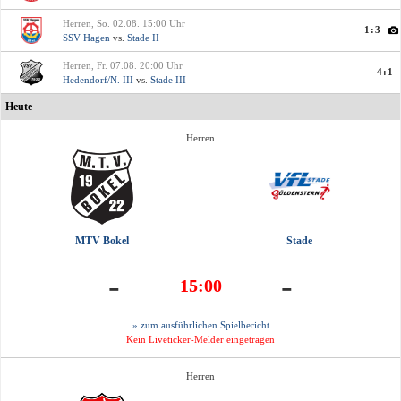
Herren, So. 02.08. 15:00 Uhr
1:3
SSV Hagen
vs.
Stade II
Herren, Fr. 07.08. 20:00 Uhr
4:1
Hedendorf/N. III
vs.
Stade III
Heute
Herren
MTV Bokel
Stade
-
-
15:00
» zum ausführlichen Spielbericht
Kein Liveticker-Melder eingetragen
Herren