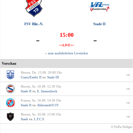
FSV Blie.-N.
Stade II
15:00
-
-
++LIVE++
» zum ausführlichen Liveticker
Vorschau
Herren, Do. 13.08. 20:00 Uhr
-:-
Cranz/Estebr II
vs.
Stade III
Herren, So. 16.08. 12:30 Uhr
-:-
Stade II
vs.
E. Immenbeck
Frauen, So. 16.08. 14:30 Uhr
-:-
Stade II
vs.
Ahlerstedt/O IV
Herren, So. 16.08. 15:00 Uhr
-:-
Stade
vs.
L.F.C.S.
© FuPa-Widget