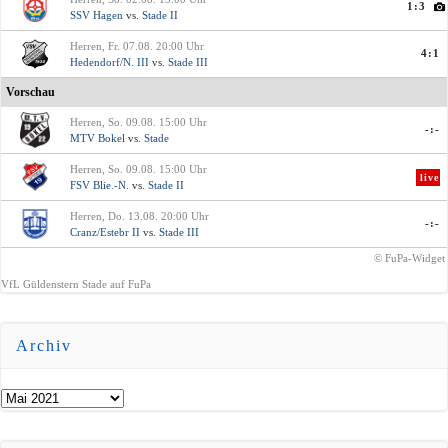
1:3
SSV Hagen
vs.
Stade II
Herren, Fr. 07.08. 20:00 Uhr
4:1
Hedendorf/N. III
vs.
Stade III
Vorschau
Herren, So. 09.08. 15:00 Uhr
-:-
MTV Bokel
vs.
Stade
Herren, So. 09.08. 15:00 Uhr
live
FSV Blie.-N.
vs.
Stade II
Herren, Do. 13.08. 20:00 Uhr
-:-
Cranz/Estebr II
vs.
Stade III
© FuPa-Widget
VfL Güldenstern Stade auf FuPa
Archiv
Archiv