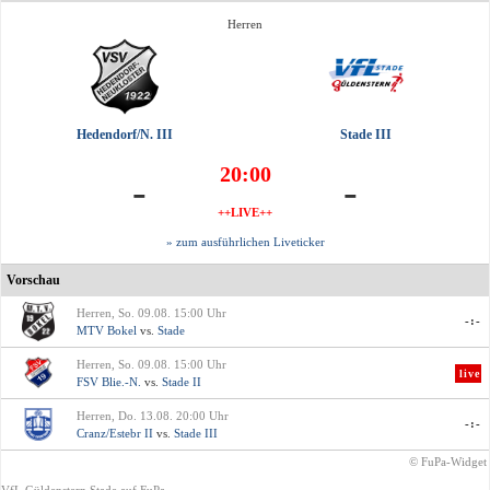
Herren
Hedendorf/N. III
Stade III
20:00
-
-
++LIVE++
» zum ausführlichen Liveticker
Vorschau
Herren, So. 09.08. 15:00 Uhr
-:-
MTV Bokel
vs.
Stade
Herren, So. 09.08. 15:00 Uhr
live
FSV Blie.-N.
vs.
Stade II
Herren, Do. 13.08. 20:00 Uhr
-:-
Cranz/Estebr II
vs.
Stade III
© FuPa-Widget
VfL Güldenstern Stade auf FuPa