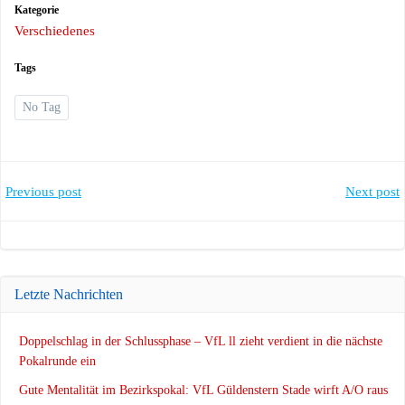
Kategorie
Verschiedenes
Tags
No Tag
Post
Post
Previous post
Next post
navigation
navigation
Letzte Nachrichten
Doppelschlag in der Schlussphase – VfL ll zieht verdient in die nächste
Pokalrunde ein
Gute Mentalität im Bezirkspokal: VfL Güldenstern Stade wirft A/O raus