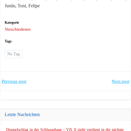
Justin, Toni, Felipe
Kategorie
Verschiedenes
Tags
No Tag
Post
Post
Previous post
Next post
navigation
navigation
Letzte Nachrichten
Doppelschlag in der Schlussphase – VfL ll zieht verdient in die nächste