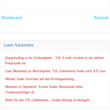
Post
Post
Previous post
Next post
navigation
navigation
Letzte Nachrichten
Doppelschlag in der Schlussphase – VfL ll zieht verdient in die nächste
Pokalrunde ein
Gute Mentalität im Bezirkspokal: VfL Güldenstern Stade wirft A/O raus
Meister Stade verzichtet auf den Kreisligaaufstieg
Meuterei in Ottenbeck? Zweite Stader Mannschaft lehnt
Trainernachfolger ab
Bitter für den VfL Güldenstern – Stades Abstieg ist besiegelt