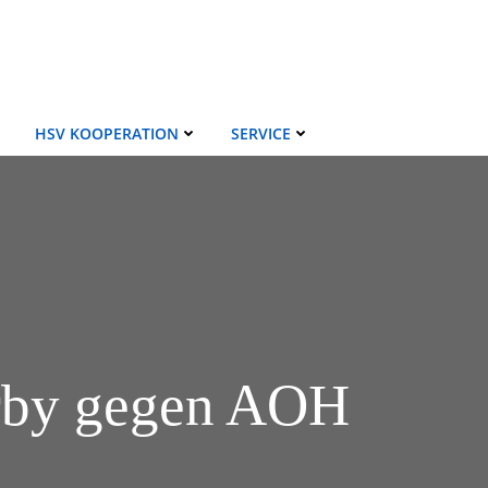
HSV KOOPERATION
SERVICE
erby gegen AOH