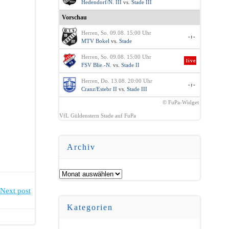
Hedendorf/N. III
vs.
Stade III
Vorschau
Herren, So. 09.08. 15:00 Uhr
-:-
MTV Bokel
vs.
Stade
Herren, So. 09.08. 15:00 Uhr
live
FSV Blie.-N.
vs.
Stade II
Herren, Do. 13.08. 20:00 Uhr
-:-
Cranz/Estebr II
vs.
Stade III
© FuPa-Widget
VfL Güldenstern Stade auf FuPa
Archiv
Archiv
Next post
Kategorien