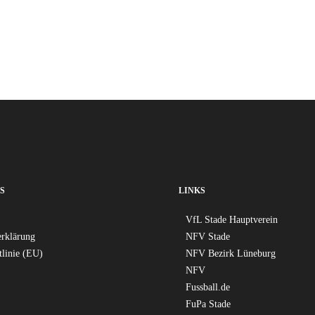
S
LINKS
VfL Stade Hauptverein
erklärung
NFV Stade
tlinie (EU)
NFV Bezirk Lüneburg
NFV
Fussball.de
FuPa Stade