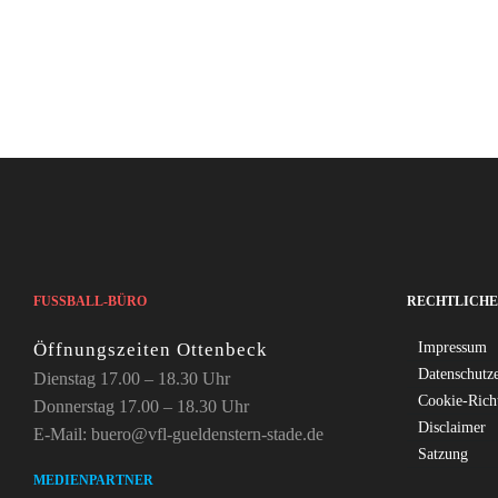
FUSSBALL-BÜRO
RECHTLICHE
Öffnungszeiten Ottenbeck
Impressum
Datenschutz
Dienstag 17.00 – 18.30 Uhr
Cookie-Rich
Donnerstag 17.00 – 18.30 Uhr
Disclaimer
E-Mail: buero@vfl-gueldenstern-stade.de
Satzung
MEDIENPARTNER