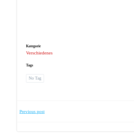
Kategorie
Verschiedenes
Tags
No Tag
Post
Previous post
navigation