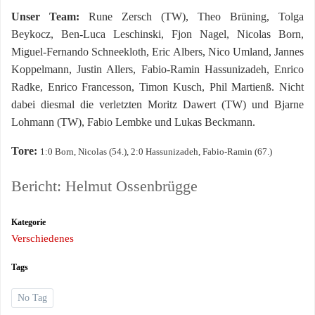
Unser Team:
Rune Zersch (TW), Theo Brüning, Tolga
Beykocz, Ben-Luca Leschinski, Fjon Nagel, Nicolas Born,
Miguel-Fernando Schneekloth, Eric Albers, Nico Umland, Jannes
Koppelmann, Justin Allers, Fabio-Ramin Hassunizadeh, Enrico
Radke, Enrico Francesson, Timon Kusch, Phil Martienß. Nicht
dabei diesmal die verletzten Moritz Dawert (TW) und Bjarne
Lohmann (TW), Fabio Lembke und Lukas Beckmann.
Tore:
1:0
Born, Nicolas
(
54.
), 2:0
Hassunizadeh, Fabio-Ramin
(
67.
)
Bericht: Helmut Ossenbrügge
Kategorie
Verschiedenes
Tags
No Tag