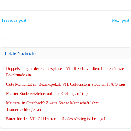
Post
Post
Previous post
Next post
navigation
navigation
Letzte Nachrichten
Doppelschlag in der Schlussphase – VfL ll zieht verdient in die nächste
Pokalrunde ein
Gute Mentalität im Bezirkspokal: VfL Güldenstern Stade wirft A/O raus
Meister Stade verzichtet auf den Kreisligaaufstieg
Meuterei in Ottenbeck? Zweite Stader Mannschaft lehnt
Trainernachfolger ab
Bitter für den VfL Güldenstern – Stades Abstieg ist besiegelt