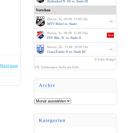
Hedendorf/N. III
vs.
Stade III
Vorschau
Herren, So. 09.08. 15:00 Uhr
-:-
MTV Bokel
vs.
Stade
Herren, So. 09.08. 15:00 Uhr
live
FSV Blie.-N.
vs.
Stade II
Herren, Do. 13.08. 20:00 Uhr
-:-
Cranz/Estebr II
vs.
Stade III
© FuPa-Widget
Next post
VfL Güldenstern Stade auf FuPa
Archiv
Archiv
Kategorien