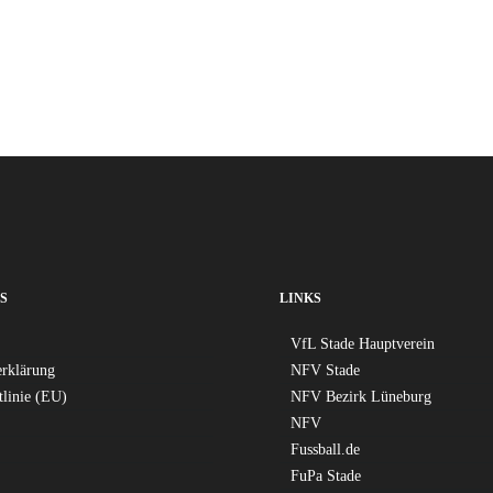
S
LINKS
VfL Stade Hauptverein
erklärung
NFV Stade
tlinie (EU)
NFV Bezirk Lüneburg
NFV
Fussball.de
FuPa Stade