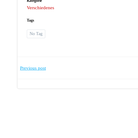
Kategorie
Verschiedenes
Tags
No Tag
Post
Previous post
navigation