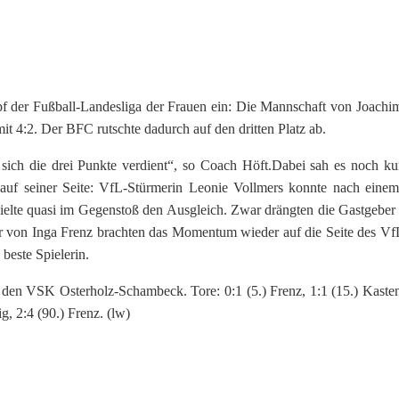
pf der Fußball-Landesliga der Frauen ein: Die Mannschaft von Joachi
 4:2. Der BFC rutschte dadurch auf den dritten Platz ab.
sich die drei Punkte verdient“, so Coach Höft.Dabei sah es noch ku
k auf seiner Seite: VfL-Stürmerin Leonie Vollmers konnte nach einem
ielte quasi im Gegenstoß den Ausgleich. Zwar drängten die Gastgeber 
er von Inga Frenz brachten das Momentum wieder auf die Seite des Vf
beste Spielerin.
 VSK Osterholz-Schambeck. Tore: 0:1 (5.) Frenz, 1:1 (15.) Kasten
g, 2:4 (90.) Frenz. (lw)