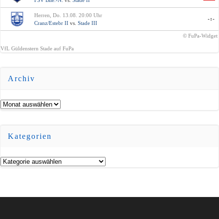
Herren, Do. 13.08. 20:00 Uhr
-:-
Cranz/Estebr II
vs.
Stade III
© FuPa-Widget
VfL Güldenstern Stade auf FuPa
Archiv
Archiv
Kategorien
Kategorien