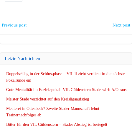
Post
Post
Previous post
Next post
navigation
navigation
Letzte Nachrichten
Doppelschlag in der Schlussphase – VfL ll zieht verdient in die nächste
Pokalrunde ein
Gute Mentalität im Bezirkspokal: VfL Güldenstern Stade wirft A/O raus
Meister Stade verzichtet auf den Kreisligaaufstieg
Meuterei in Ottenbeck? Zweite Stader Mannschaft lehnt
Trainernachfolger ab
Bitter für den VfL Güldenstern – Stades Abstieg ist besiegelt