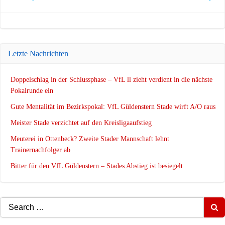
navigation
navigation
Letzte Nachrichten
Doppelschlag in der Schlussphase – VfL ll zieht verdient in die nächste
Pokalrunde ein
Gute Mentalität im Bezirkspokal: VfL Güldenstern Stade wirft A/O raus
Meister Stade verzichtet auf den Kreisligaaufstieg
Meuterei in Ottenbeck? Zweite Stader Mannschaft lehnt
Trainernachfolger ab
Bitter für den VfL Güldenstern – Stades Abstieg ist besiegelt
Search
for: