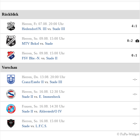
Rückblick
Herren, Fr. 07.08. 20:00 Uhr
4:1
Hedendorf/N. III
vs.
Stade III
Herren, So. 09.08. 15:00 Uhr
0:2
MTV Bokel
vs.
Stade
Herren, So. 09.08. 15:00 Uhr
0:1
FSV Blie.-N.
vs.
Stade II
Vorschau
Herren, Do. 13.08. 20:00 Uhr
-:-
Cranz/Estebr II
vs.
Stade III
Herren, So. 16.08. 12:30 Uhr
-:-
Stade II
vs.
E. Immenbeck
Frauen, So. 16.08. 14:30 Uhr
-:-
Stade II
vs.
Ahlerstedt/O IV
Herren, So. 16.08. 15:00 Uhr
-:-
Stade
vs.
L.F.C.S.
© FuPa-Widget