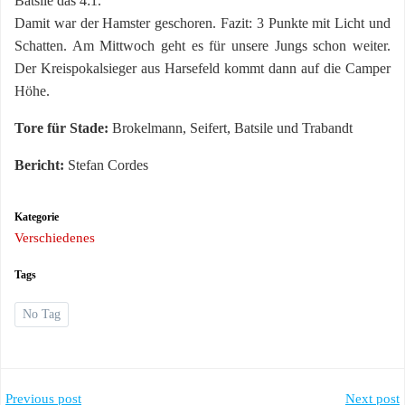
Batsile das 4:1.
Damit war der Hamster geschoren. Fazit: 3 Punkte mit Licht und
Schatten. Am Mittwoch geht es für unsere Jungs schon weiter.
Der Kreispokalsieger aus Harsefeld kommt dann auf die Camper
Höhe.
Tore für Stade:
Brokelmann, Seifert, Batsile und Trabandt
Bericht:
Stefan Cordes
Kategorie
Verschiedenes
Tags
No Tag
Post
Post
Previous post
Next post