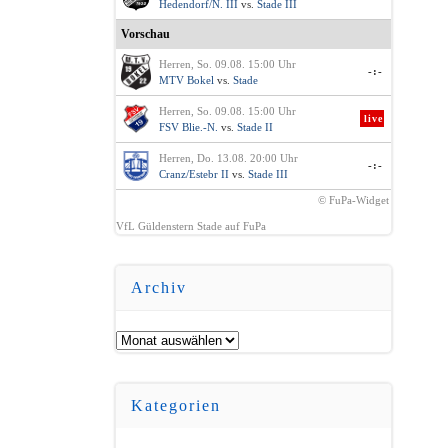
Hedendorf/N. III
vs.
Stade III
Vorschau
Herren, So. 09.08. 15:00 Uhr
-:-
MTV Bokel
vs.
Stade
Herren, So. 09.08. 15:00 Uhr
live
FSV Blie.-N.
vs.
Stade II
Herren, Do. 13.08. 20:00 Uhr
-:-
Cranz/Estebr II
vs.
Stade III
© FuPa-Widget
VfL Güldenstern Stade auf FuPa
Archiv
Archiv
Kategorien