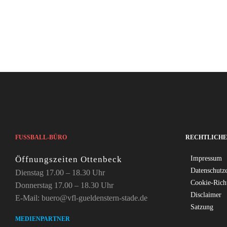
FUSSBALL-BÜRO
RECHTLICHE
Öffnungszeiten Ottenbeck
Impressum
Datenschutz
Dienstag 17.00 – 18.30 Uhr
Cookie-Rich
Donnerstag 17.00 – 18.30 Uhr
Disclaimer
E-Mail: buero@vfl-gueldenstern-stade.de
Satzung
MEDIENPARTNER