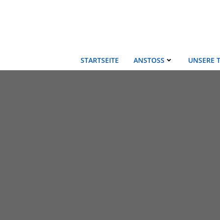
Zum
Inhalt
springen
STARTSEITE
ANSTOSS
UNSERE 