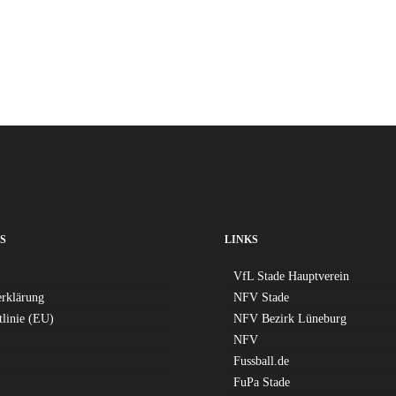
S
LINKS
VfL Stade Hauptverein
erklärung
NFV Stade
tlinie (EU)
NFV Bezirk Lüneburg
NFV
Fussball.de
FuPa Stade