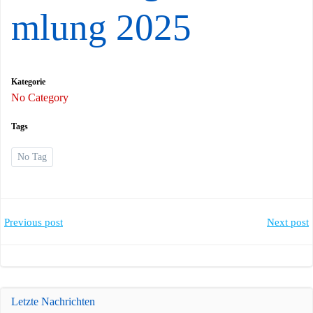
mlung 2025
Kategorie
No Category
Tags
No Tag
Post
Post
Previous post
Next post
navigation
navigation
Letzte Nachrichten