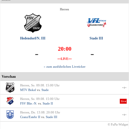
Herren
Hedendorf/N. III
Stade III
20:00
-
-
++LIVE++
» zum ausführlichen Liveticker
Vorschau
Herren, So. 09.08. 15:00 Uhr
-:-
MTV Bokel
vs.
Stade
Herren, So. 09.08. 15:00 Uhr
live
FSV Blie.-N.
vs.
Stade II
Herren, Do. 13.08. 20:00 Uhr
-:-
Cranz/Estebr II
vs.
Stade III
© FuPa-Widget