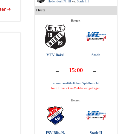
Hedendorf/N. III
vs.
Stade III
sen
Heute
Herren
MTV Bokel
Stade
-
-
15:00
» zum ausführlichen Spielbericht
Kein Liveticker-Melder eingetragen
Herren
FSV Blie.-N.
Stade II