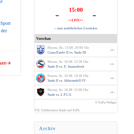
ht
15:00
-
-
++LIVE++
 Sport
» zum ausführlichen Liveticker
 der
Vorschau
Herren, Do. 13.08. 20:00 Uhr
-:-
Cranz/Estebr II
vs.
Stade III
Herren, So. 16.08. 12:30 Uhr
sen
-:-
Stade II
vs.
E. Immenbeck
Frauen, So. 16.08. 14:30 Uhr
-:-
Stade II
vs.
Ahlerstedt/O IV
Herren, So. 16.08. 15:00 Uhr
-:-
Stade
vs.
L.F.C.S.
© FuPa-Widget
VfL Güldenstern Stade auf FuPa
Archiv