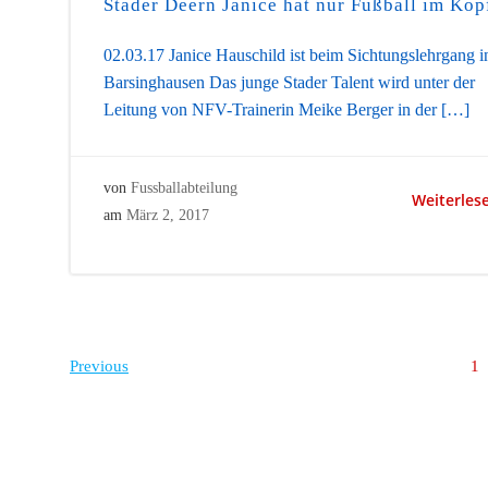
Stader Deern Janice hat nur Fußball im Kop
02.03.17 Janice Hauschild ist beim Sichtungslehrgang i
Barsinghausen Das junge Stader Talent wird unter der
Leitung von NFV-Trainerin Meike Berger in der […]
von
Fussballabteilung
Weiterles
am
März 2, 2017
Posts
Posts
Pa
Previous
1
navigation
navigation