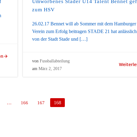
f
Umworbenes Stader U14 Talent Bennet ge
zum HSV
n
26.02.17 Bennet will ab Sommer mit dem Hamburger
Verein zum Erfolg beitragen STADE 21 hat anlässlich
von der Stadt Stade und […]
en
von
Fussballabteilung
Weiterle
am
März 2, 2017
ge
Page
Page
Page
…
168
166
167