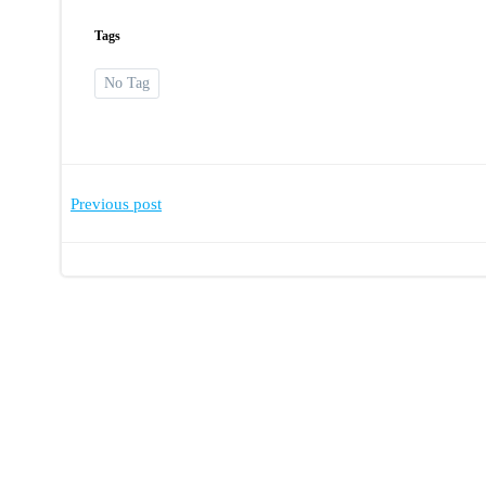
Tags
No Tag
Post
Previous post
navigation