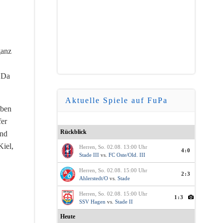
ganz
. Da
Aktuelle Spiele auf FuPa
iben
fer
Rückblick
und
Kiel,
Herren, So. 02.08. 13:00 Uhr
4:0
Stade III
vs.
FC Oste/Old. III
Herren, So. 02.08. 15:00 Uhr
2:3
Ahlerstedt/O
vs.
Stade
Herren, So. 02.08. 15:00 Uhr
1:3
SSV Hagen
vs.
Stade II
Heute