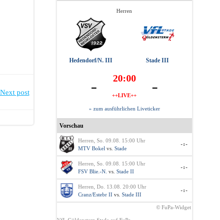
Herren
Hedendorf/N. III
Stade III
20:00
-
-
Next post
++LIVE++
» zum ausführlichen Liveticker
Vorschau
Herren, So. 09.08. 15:00 Uhr
-:-
MTV Bokel
vs.
Stade
Herren, So. 09.08. 15:00 Uhr
-:-
FSV Blie.-N.
vs.
Stade II
Herren, Do. 13.08. 20:00 Uhr
-:-
Cranz/Estebr II
vs.
Stade III
© FuPa-Widget
VfL Güldenstern Stade auf FuPa