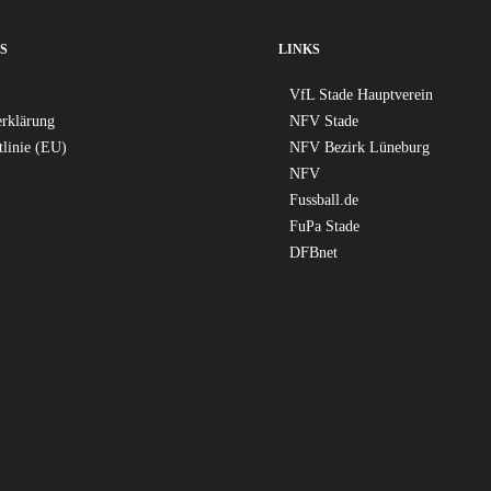
S
LINKS
VfL Stade Hauptverein
erklärung
NFV Stade
tlinie (EU)
NFV Bezirk Lüneburg
NFV
Fussball.de
FuPa Stade
DFBnet