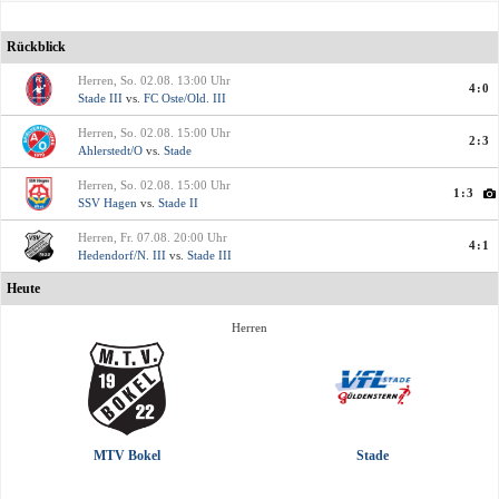
Rückblick
Herren, So. 02.08. 13:00 Uhr
4:0
Stade III
vs.
FC Oste/Old. III
Herren, So. 02.08. 15:00 Uhr
2:3
Ahlerstedt/O
vs.
Stade
Herren, So. 02.08. 15:00 Uhr
1:3
SSV Hagen
vs.
Stade II
Herren, Fr. 07.08. 20:00 Uhr
4:1
Hedendorf/N. III
vs.
Stade III
Heute
Herren
MTV Bokel
Stade