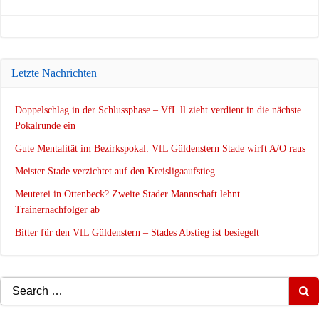
navigation
navigation
Letzte Nachrichten
Doppelschlag in der Schlussphase – VfL ll zieht verdient in die nächste
Pokalrunde ein
Gute Mentalität im Bezirkspokal: VfL Güldenstern Stade wirft A/O raus
Meister Stade verzichtet auf den Kreisligaaufstieg
Meuterei in Ottenbeck? Zweite Stader Mannschaft lehnt
Trainernachfolger ab
Bitter für den VfL Güldenstern – Stades Abstieg ist besiegelt
Search
for: