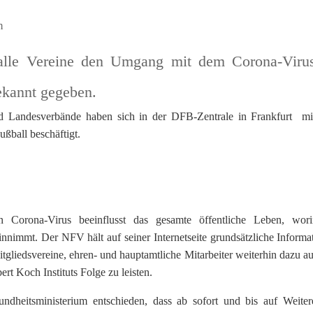
n
alle Vereine den Umgang mit dem Corona-Viru
ekannt gegeben.
nd Landesverbände haben sich in der DFB-Zentrale in Frankfurt m
ball beschäftigt.
 Corona-Virus beeinflusst das gesamte öffentliche Leben, wor
einnimmt. Der NFV hält auf seiner Internetseite grundsätzliche Informa
gliedsvereine, ehren- und hauptamtliche Mitarbeiter weiterhin dazu au
t Koch Instituts Folge zu leisten.
dheitsministerium entschieden, dass ab sofort und bis auf Weiter