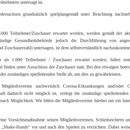
lnehmern untersagt ist.
dersachsen grundsätzlich spielplangemäß unter Beachtung nachste
1.000 Teilnehmer/Zuschauer erwartet werden, werden gemäß der akt
tändige Gesundheitsbehörde jedoch die Durchführung von anges
nd Zuschauerzahl) untersagen, ist dem selbstverständlich nachzukomme
hr als 1.000 Teilnehmer / Zuschauer erwartet werden, fallen unt
finden unter Ausschluss der Zuschauer statt. Bei den etwaigen betro
 der zuständigen spielleitenden Stelle ab, um dies zu gewährleisten.
 Mitgliedsvereine nachweislich Corona-Erkrankungen und/oder 
ft dadurch nicht möglich ist, verlegt die zuständige spielleitenden 
 nach Möglichkeit. Wir bitten die Mitgliedsvereine hierbei um ein fair
reine Vorsichtsmaßnahme seinen Mitgliedsvereinen, Schiedsrichtern u
che „Shake-Hands“ vor und nach den Spielen zu verzichten. Dabei weis