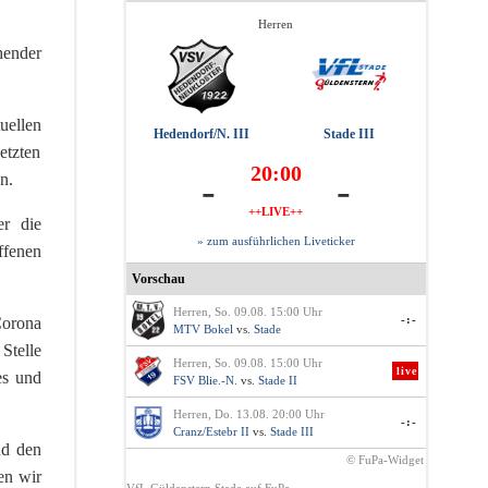
Herren
hender
uellen
Hedendorf/N. III
Stade III
etzten
20:00
-
-
n.
++LIVE++
er die
» zum ausführlichen Liveticker
ffenen
Vorschau
Herren, So. 09.08. 15:00 Uhr
-:-
Corona
MTV Bokel
vs.
Stade
Stelle
Herren, So. 09.08. 15:00 Uhr
live
es und
FSV Blie.-N.
vs.
Stade II
Herren, Do. 13.08. 20:00 Uhr
-:-
Cranz/Estebr II
vs.
Stade III
nd den
© FuPa-Widget
en wir
VfL Güldenstern Stade auf FuPa