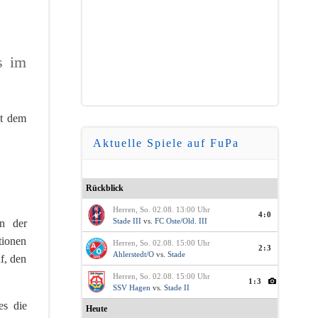
s im
it dem
Aktuelle Spiele auf FuPa
Rückblick
Herren, So. 02.08. 13:00 Uhr
4:0
Stade III
vs.
FC Oste/Old. III
in der
tionen
Herren, So. 02.08. 15:00 Uhr
2:3
Ahlerstedt/O
vs.
Stade
f, den
Herren, So. 02.08. 15:00 Uhr
1:3
SSV Hagen
vs.
Stade II
es die
Heute