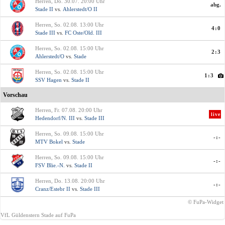
Herren, Do. 30.07. 20:00 Uhr
abg.
Stade II
vs.
Ahlerstedt/O II
Herren, So. 02.08. 13:00 Uhr
4:0
Stade III
vs.
FC Oste/Old. III
Herren, So. 02.08. 15:00 Uhr
2:3
Ahlerstedt/O
vs.
Stade
Herren, So. 02.08. 15:00 Uhr
1:3
SSV Hagen
vs.
Stade II
Vorschau
Herren, Fr. 07.08. 20:00 Uhr
live
Hedendorf/N. III
vs.
Stade III
Herren, So. 09.08. 15:00 Uhr
-:-
MTV Bokel
vs.
Stade
Herren, So. 09.08. 15:00 Uhr
-:-
FSV Blie.-N.
vs.
Stade II
Herren, Do. 13.08. 20:00 Uhr
-:-
Cranz/Estebr II
vs.
Stade III
© FuPa-Widget
VfL Güldenstern Stade auf FuPa