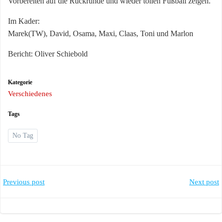
Vorbereiten auf die Rückrunde und wieder tollen Fußball zeigen.
Im Kader:
Marek(TW), David, Osama, Maxi, Claas, Toni und Marlon
Bericht: Oliver Schiebold
Kategorie
Verschiedenes
Tags
No Tag
Post
Post
Previous post
Next post
navigation
navigation