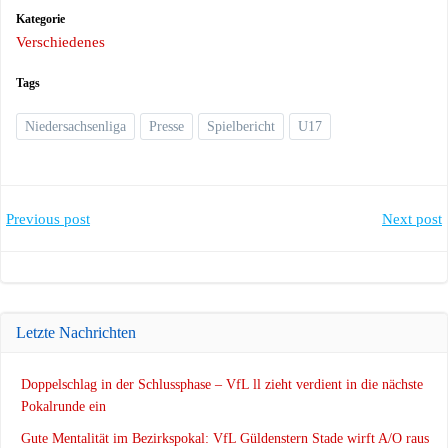
Kategorie
Verschiedenes
Tags
Niedersachsenliga
Presse
Spielbericht
U17
Post
Post
Previous post
Next post
navigation
navigation
Letzte Nachrichten
Doppelschlag in der Schlussphase – VfL ll zieht verdient in die nächste
Pokalrunde ein
Gute Mentalität im Bezirkspokal: VfL Güldenstern Stade wirft A/O raus