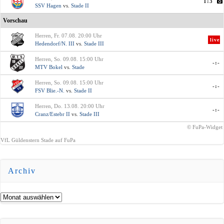
1:3
SSV Hagen
vs.
Stade II
Vorschau
Herren, Fr. 07.08. 20:00 Uhr
live
Hedendorf/N. III
vs.
Stade III
Herren, So. 09.08. 15:00 Uhr
-:-
MTV Bokel
vs.
Stade
Herren, So. 09.08. 15:00 Uhr
-:-
FSV Blie.-N.
vs.
Stade II
Herren, Do. 13.08. 20:00 Uhr
-:-
Cranz/Estebr II
vs.
Stade III
© FuPa-Widget
VfL Güldenstern Stade auf FuPa
Archiv
Archiv