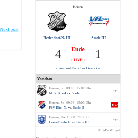
Herren
Next post
Hedendorf/N. III
Stade III
Ende
4
1
++LIVE++
» zum ausführlichen Liveticker
Vorschau
Herren, So. 09.08. 15:00 Uhr
-:-
MTV Bokel
vs.
Stade
Herren, So. 09.08. 15:00 Uhr
live
FSV Blie.-N.
vs.
Stade II
Herren, Do. 13.08. 20:00 Uhr
-:-
Cranz/Estebr II
vs.
Stade III
© FuPa-Widget
VfL Güldenstern Stade auf FuPa