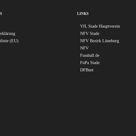
S
LINKS
VfL Stade Hauptverein
erklärung
NFV Stade
tlinie (EU)
NFV Bezirk Lüneburg
NFV
Fussball.de
FuPa Stade
DFBnet