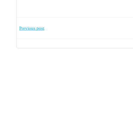
Post
Previous post
navigation