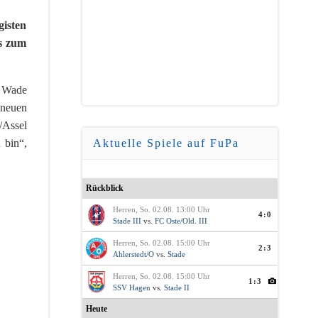
gisten
is zum
e Wade
 neuen
/Assel
Aktuelle Spiele auf FuPa
 bin“,
Rückblick
Herren, So. 02.08. 13:00 Uhr
4:0
Stade III
vs.
FC Oste/Old. III
Herren, So. 02.08. 15:00 Uhr
2:3
Ahlerstedt/O
vs.
Stade
Herren, So. 02.08. 15:00 Uhr
1:3
SSV Hagen
vs.
Stade II
Heute