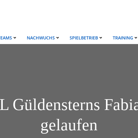
TEAMS
NACHWUCHS
SPIELBETRIEB
TRAINING
fL Güldensterns Fab
gelaufen