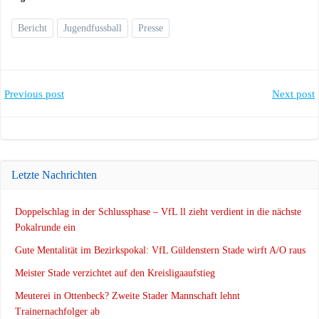
Bericht
Jugendfussball
Presse
Post
Post
Previous post
Next post
navigation
navigation
Letzte Nachrichten
Doppelschlag in der Schlussphase – VfL ll zieht verdient in die nächste
Pokalrunde ein
Gute Mentalität im Bezirkspokal: VfL Güldenstern Stade wirft A/O raus
Meister Stade verzichtet auf den Kreisligaaufstieg
Meuterei in Ottenbeck? Zweite Stader Mannschaft lehnt
Trainernachfolger ab