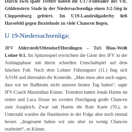
Durch zwei späte Treffer haben die U17-Fußballer des VfL
Güldenstern Stade in der Niedersachsenliga einen 3:2-Sieg in
Cloppenburg gefeiert. Im U19-Landesligaderby ließ
Harsefeld gegen Buxtehude zu viele Chancen liegen.
U 19-Niedersachsenliga:
JFV Ahlerstedt/Ottendorf/Heeslingen – TuS Blau-Weiß
Lohne 0:1.
Im Spitzenspiel erwischten die Gäste den JFV in der
Anfangsphase mit ihrem schnellen Umschaltspiel auf dem
falschen Fuß. Nach dem Lohner Führungstor (11.) fing sich
A/O/H und übernahm die Kontrolle. „Man muss aber auch sagen,
dass wir im Ballbesitz nicht unseren besten Tag hatten“, sagte
JFV-Coach Maximilian Künne. Trotzdem hatten Jonah Harms im
ersten und Luca Dosse im zweiten Durchgang große Chancen
zum Ausgleich. Zwar sah Harms die Rote Karte (70.), in
Unterzahl wurden die Hausherren in der Folge aber noch einmal
besser. „Insgesamt haben wir uns aber zu wenig Chancen
erarbeitet“, so Künne.