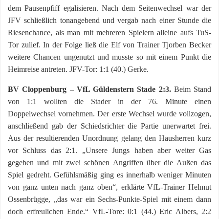
dem Pausenpfiff egalisieren. Nach dem Seitenwechsel war der
JFV schließlich tonangebend und vergab nach einer Stunde die
Riesenchance, als man mit mehreren Spielern alleine aufs TuS-
Tor zulief. In der Folge ließ die Elf von Trainer Tjorben Becker
weitere Chancen ungenutzt und musste so mit einem Punkt die
Heimreise antreten. JFV-Tor: 1:1 (40.) Gerke.
BV Cloppenburg – VfL Güldenstern Stade 2:3.
Beim Stand
von 1:1 wollten die Stader in der 76. Minute einen
Doppelwechsel vornehmen. Der erste Wechsel wurde vollzogen,
anschließend gab der Schiedsrichter die Partie unerwartet frei.
Aus der resultierenden Unordnung gelang den Hausherren kurz
vor Schluss das 2:1. „Unsere Jungs haben aber weiter Gas
gegeben und mit zwei schönen Angriffen über die Außen das
Spiel gedreht. Gefühlsmäßig ging es innerhalb weniger Minuten
von ganz unten nach ganz oben“, erklärte VfL-Trainer Helmut
Ossenbrügge, „das war ein Sechs-Punkte-Spiel mit einem dann
doch erfreulichen Ende.“ VfL-Tore: 0:1 (44.) Eric Albers, 2:2