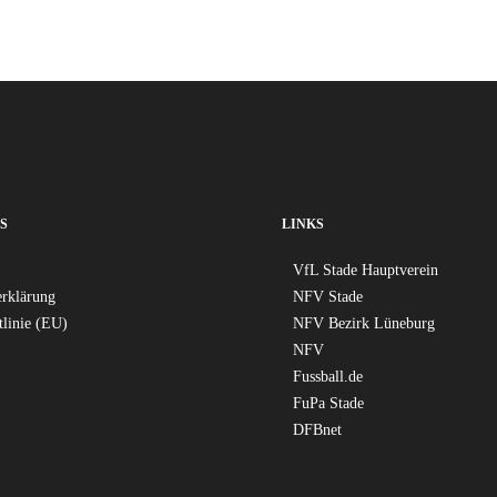
S
LINKS
VfL Stade Hauptverein
erklärung
NFV Stade
tlinie (EU)
NFV Bezirk Lüneburg
NFV
Fussball.de
FuPa Stade
DFBnet