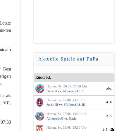
Letzte
unkten
imteam
Aktuelle Spiele auf FuPa
r Gast
erigen
Rückblick
z.
Herren, Do. 30.07. 20:00 Uhr
abg.
Stade II
vs.
Ahlerstedt/O II
hr als
Herren, So. 02.08. 13:00 Uhr
4:0
it VfL
Stade III
vs.
FC Oste/Old. III
Herren, So. 02.08. 15:00 Uhr
2:3
Ahlerstedt/O
vs.
Stade
 07:33
Herren, So. 02.08. 15:00 Uhr
1:3