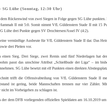
 – SG Lühe (Sonntag, 12:30 Uhr)
it dem Rückenwind von zwei Siegen in Folge gegen SG Lühe punkten. 
mmah II mit 5:0. Somit nimmt VfL Güldenstern Stade II mit 15 P
 SG Lühe drei Punkte gegen SV Drochtersen/Assel IV (4:2).
 eine vernünftige Ausbeute für VfL Güldenstern Stade II dar. Das He
owie drei Pleiten vor.
ch einen Sieg. Drei Siege, zwei Remis und fünf Niederlagen hat de
hm passt das unschöne Attribut „Schießbude der Liga“ – im bish
nnehmen. SG Lühe besetzt mit elf Punkten einen direkten Abstiegsplat
nitt trifft die Offensivabteilung von VfL Güldenstern Stade II me
bstand ist gering, beide Mannschaften trennen nur vier Zähler. M
r nicht im Vorbeigehen zu schlagen ist.
der dem DFB vorliegenden offiziellen Spieldaten am 16.10.2019 um