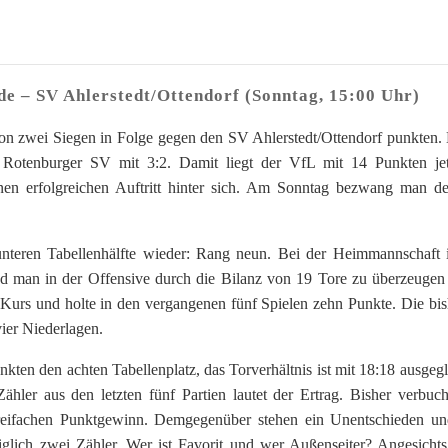
e – SV Ahlerstedt/Ottendorf (Sonntag, 15:00 Uhr)
n zwei Siegen in Folge gegen den SV Ahlerstedt/Ottendorf punkten. 
Rotenburger SV mit 3:2. Damit liegt der VfL mit 14 Punkten je
einen erfolgreichen Auftritt hinter sich. Am Sonntag bezwang man 
unteren Tabellenhälfte wieder: Rang neun. Bei der Heimmannschaft i
nd man in der Offensive durch die Bilanz von 19 Tore zu überzeugen
Kurs und holte in den vergangenen fünf Spielen zehn Punkte. Die bis
ier Niederlagen.
ten den achten Tabellenplatz, das Torverhältnis ist mit 18:18 ausgegl
Zähler aus den letzten fünf Partien lautet der Ertrag. Bisher verbuch
reifachen Punktgewinn. Demgegenüber stehen ein Unentschieden un
glich zwei Zähler. Wer ist Favorit und wer Außenseiter? Angesichts