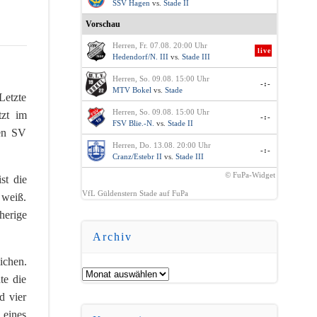
SSV Hagen
vs.
Stade II
Vorschau
Herren, Fr. 07.08. 20:00 Uhr
live
Hedendorf/N. III
vs.
Stade III
Herren, So. 09.08. 15:00 Uhr
-:-
MTV Bokel
vs.
Stade
Letzte
Herren, So. 09.08. 15:00 Uhr
tzt im
-:-
FSV Blie.-N.
vs.
Stade II
den SV
Herren, Do. 13.08. 20:00 Uhr
-:-
Cranz/Estebr II
vs.
Stade III
© FuPa-Widget
st die
VfL Güldenstern Stade auf FuPa
 weiß.
herige
Archiv
ichen.
Archiv
te die
d vier
 eines