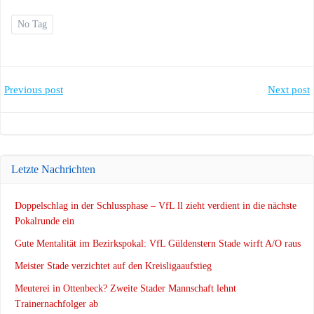
No Tag
Post
Post
Previous post
Next post
navigation
navigation
Letzte Nachrichten
Doppelschlag in der Schlussphase – VfL ll zieht verdient in die nächste
Pokalrunde ein
Gute Mentalität im Bezirkspokal: VfL Güldenstern Stade wirft A/O raus
Meister Stade verzichtet auf den Kreisligaaufstieg
Meuterei in Ottenbeck? Zweite Stader Mannschaft lehnt
Trainernachfolger ab