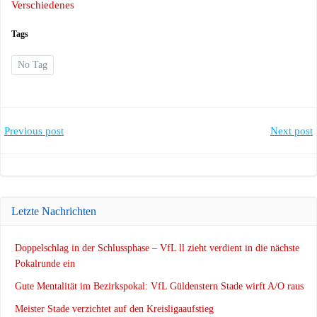
Verschiedenes
Tags
No Tag
Post
Post
Previous post
Next post
navigation
navigation
Letzte Nachrichten
Doppelschlag in der Schlussphase – VfL ll zieht verdient in die nächste
Pokalrunde ein
Gute Mentalität im Bezirkspokal: VfL Güldenstern Stade wirft A/O raus
Meister Stade verzichtet auf den Kreisligaaufstieg