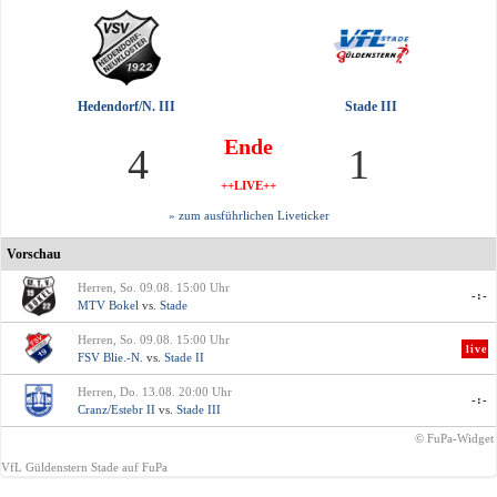
Hedendorf/N. III
Stade III
Ende
4
1
++LIVE++
» zum ausführlichen Liveticker
Vorschau
Herren, So. 09.08. 15:00 Uhr
-:-
MTV Bokel
vs.
Stade
Herren, So. 09.08. 15:00 Uhr
live
FSV Blie.-N.
vs.
Stade II
Herren, Do. 13.08. 20:00 Uhr
-:-
Cranz/Estebr II
vs.
Stade III
© FuPa-Widget
VfL Güldenstern Stade auf FuPa