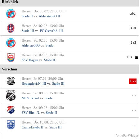
Rückblick
Herren, Do. 30.07. 20:00 Uhr
abg.
Stade II
vs.
Ahlerstedt/O II
Herren, So. 02.08. 13:00 Uhr
4:0
Stade III
vs.
FC Oste/Old. III
Herren, So. 02.08. 15:00 Uhr
2:3
Ahlerstedt/O
vs.
Stade
Herren, So. 02.08. 15:00 Uhr
1:3
SSV Hagen
vs.
Stade II
Vorschau
Herren, Fr. 07.08. 20:00 Uhr
live
Hedendorf/N. III
vs.
Stade III
Herren, So. 09.08. 15:00 Uhr
-:-
MTV Bokel
vs.
Stade
Herren, So. 09.08. 15:00 Uhr
-:-
FSV Blie.-N.
vs.
Stade II
Herren, Do. 13.08. 20:00 Uhr
-:-
Cranz/Estebr II
vs.
Stade III
© FuPa-Widget