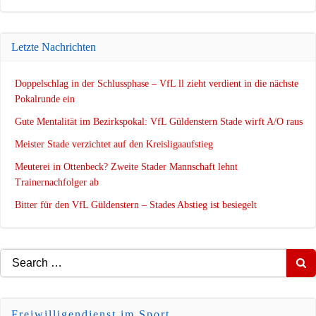
Letzte Nachrichten
Doppelschlag in der Schlussphase – VfL ll zieht verdient in die nächste
Pokalrunde ein
Gute Mentalität im Bezirkspokal: VfL Güldenstern Stade wirft A/O raus
Meister Stade verzichtet auf den Kreisligaaufstieg
Meuterei in Ottenbeck? Zweite Stader Mannschaft lehnt
Trainernachfolger ab
Bitter für den VfL Güldenstern – Stades Abstieg ist besiegelt
Search
for:
Freiwilligendienst im Sport