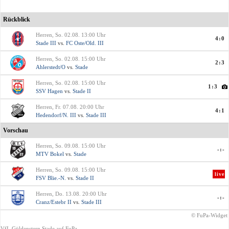
Rückblick
Herren, So. 02.08. 13:00 Uhr
4:0
Stade III
vs.
FC Oste/Old. III
Herren, So. 02.08. 15:00 Uhr
2:3
Ahlerstedt/O
vs.
Stade
Herren, So. 02.08. 15:00 Uhr
1:3
SSV Hagen
vs.
Stade II
Herren, Fr. 07.08. 20:00 Uhr
4:1
Hedendorf/N. III
vs.
Stade III
Vorschau
Herren, So. 09.08. 15:00 Uhr
-:-
MTV Bokel
vs.
Stade
Herren, So. 09.08. 15:00 Uhr
live
FSV Blie.-N.
vs.
Stade II
Herren, Do. 13.08. 20:00 Uhr
-:-
Cranz/Estebr II
vs.
Stade III
© FuPa-Widget
VfL Güldenstern Stade auf FuPa