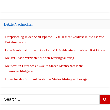
navigation
navigation
Letzte Nachrichten
Doppelschlag in der Schlussphase – VfL ll zieht verdient in die nächste
Pokalrunde ein
Gute Mentalität im Bezirkspokal: VfL Güldenstern Stade wirft A/O raus
Meister Stade verzichtet auf den Kreisligaaufstieg
Meuterei in Ottenbeck? Zweite Stader Mannschaft lehnt
Trainernachfolger ab
Bitter für den VfL Güldenstern – Stades Abstieg ist besiegelt
Search
for: