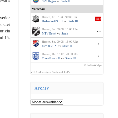
swärts
SSV Hagen
vs.
Stade II
Vorschau
Herren, Fr. 07.08. 20:00 Uhr
verlor
live
Hedendorf/N. III
vs.
Stade III
r drei
Herren, So. 09.08. 15:00 Uhr
ur ein
-:-
MTV Bokel
vs.
Stade
nd 15.
Herren, So. 09.08. 15:00 Uhr
-:-
FSV Blie.-N.
vs.
Stade II
Herren, Do. 13.08. 20:00 Uhr
-:-
Cranz/Estebr II
vs.
Stade III
© FuPa-Widget
VfL Güldenstern Stade auf FuPa
Archiv
Archiv