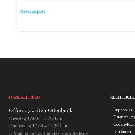
Post
Previous post
navigation
FUSSBALL-BÜRO
RECHTLICHE
Öffnungszeiten Ottenbeck
Impressum
Datenschutz
Dienstag 17.00 – 18.30 Uhr
Cookie-Rich
Donnerstag 17.00 – 18.30 Uhr
Disclaimer
E-Mail: buero@vfl-gueldenstern-stade.de