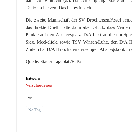
dann zur Eintracht (6.). Danach empfängt Stade den Mei
Teutonia Uelzen. Das hat es in sich.
Die zweite Mannschaft der SV Drochtersen/Assel verpas
das direkte Duell, hatte dann aber Glück, dass Verden 
Punkte auf den Abstiegsplatz. D/A II ist an diesem Spi
Sieg. Meckelfeld sowie TSV Winsen/Luhe, den D/A II 
Zudem hat D/A II noch den derzeitigen Abstiegskonkur
Quelle: Stader Tageblatt/FuPa
Kategorie
Verschiedenes
Tags
No Tag