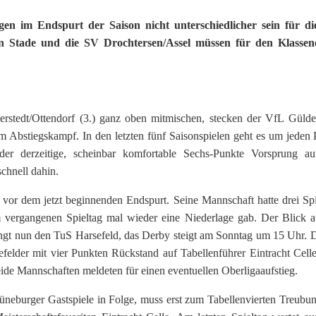
en im Endspurt der Saison nicht unterschiedlicher sein für di
 Stade und die SV Drochtersen/Assel müssen für den Klassene
rstedt/Ottendorf (3.) ganz oben mitmischen, stecken der VfL Gülde
im Abstiegskampf. In den letzten fünf Saisonspielen geht es um jeden 
der derzeitige, scheinbar komfortable Sechs-Punkte Vorsprung a
chnell dahin.
vor dem jetzt beginnenden Endspurt. Seine Mannschaft hatte drei Spi
vergangenen Spieltag mal wieder eine Niederlage gab. Der Blick a
ängt nun den TuS Harsefeld, das Derby steigt am Sonntag um 15 Uhr. 
felder mit vier Punkten Rückstand auf Tabellenführer Eintracht Cell
eide Mannschaften meldeten für einen eventuellen Oberligaaufstieg.
neburger Gastspiele in Folge, muss erst zum Tabellenvierten Treubu