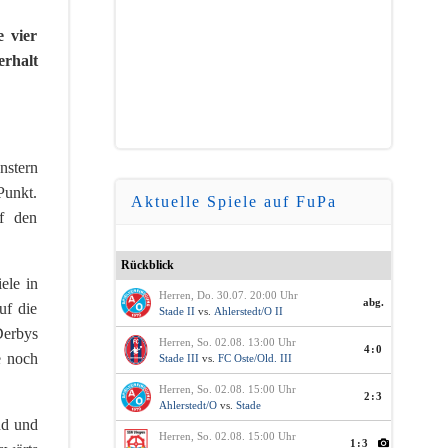
e vier
rhalt
nstern
Punkt.
Aktuelle Spiele auf FuPa
uf den
Rückblick
ele in
Herren, Do. 30.07. 20:00 Uhr
abg.
uf die
Stade II
vs.
Ahlerstedt/O II
Derbys
Herren, So. 02.08. 13:00 Uhr
4:0
e noch
Stade III
vs.
FC Oste/Old. III
Herren, So. 02.08. 15:00 Uhr
2:3
Ahlerstedt/O
vs.
Stade
nd und
Herren, So. 02.08. 15:00 Uhr
1:3