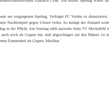
sterschaftsfavoriten Eintracht Celle. Am letzten Spieltag wartet au
ste am vergangenen Spieltag, Verfolger FC Verden zu distanzieren, 
sein Nachholspiel gegen Uelzen verlor. So beträgt der Abstand weite
eltag in der Pflicht. Am Sonntag zählt auswärts beim TV Meckelfeld n
auch noch als Gegner hat, sind abgeschlagen auf den Plätzen 14 u
renten Emmendorf als Gegner. Machbar.