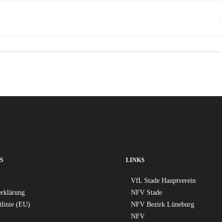
Post
navigation
S
LINKS
VfL Stade Hauptverein
erklärung
NFV Stade
tlinie (EU)
NFV Bezirk Lüneburg
NFV