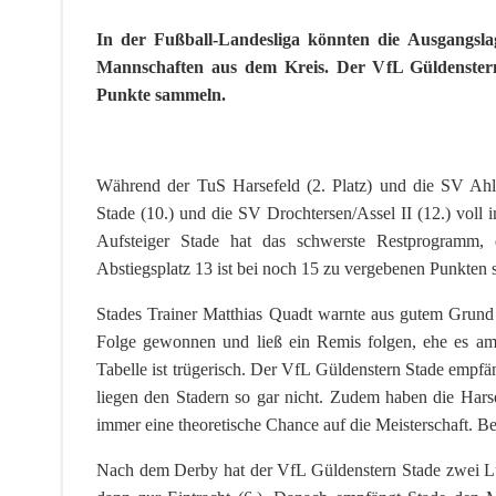
In der Fußball-Landesliga könnten die Ausgangslag
Mannschaften aus dem Kreis. Der VfL Güldenstern
Punkte sammeln.
Während der TuS Harsefeld (2. Platz) und die SV Ahle
Stade (10.) und die SV Drochtersen/Assel II (12.) voll 
Aufsteiger Stade hat das schwerste Restprogramm, 
Abstiegsplatz 13 ist bei noch 15 zu vergebenen Punkten s
Stades Trainer Matthias Quadt warnte aus gutem Grund 
Folge gewonnen und ließ ein Remis folgen, ehe es am 
Tabelle ist trügerisch. Der VfL Güldenstern Stade empf
liegen den Stadern so gar nicht. Zudem haben die Harse
immer eine theoretische Chance auf die Meisterschaft. B
Nach dem Derby hat der VfL Güldenstern Stade zwei Lü