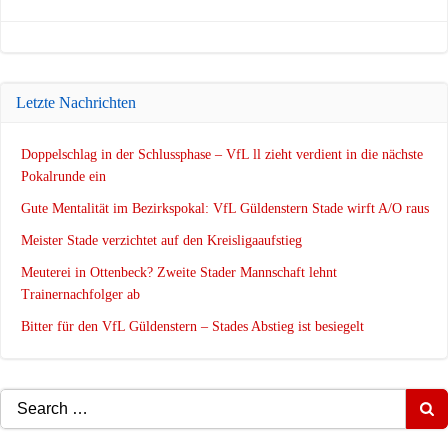
navigation
navigation
Letzte Nachrichten
Doppelschlag in der Schlussphase – VfL ll zieht verdient in die nächste
Pokalrunde ein
Gute Mentalität im Bezirkspokal: VfL Güldenstern Stade wirft A/O raus
Meister Stade verzichtet auf den Kreisligaaufstieg
Meuterei in Ottenbeck? Zweite Stader Mannschaft lehnt
Trainernachfolger ab
Bitter für den VfL Güldenstern – Stades Abstieg ist besiegelt
Search
for: