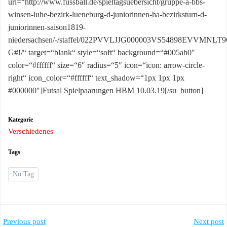
url=“http://www.fussball.de/spieltagsuebersicht/gruppe-a-bbs-
winsen-luhe-bezirk-lueneburg-d-juniorinnen-ha-bezirksturn-d-
juniorinnen-saison1819-
niedersachsen/-/staffel/022PVVLJJG000003VS54898EVVMNLT9
G#!/“ target=“blank“ style=“soft“ background=“#005ab0″
color=“#ffffff“ size=“6″ radius=“5″ icon=“icon: arrow-circle-
right“ icon_color=“#ffffff“ text_shadow=“1px 1px 1px
#000000″]Futsal Spielpaarungen HBM 10.03.19[/su_button]
Kategorie
Verschiedenes
Tags
No Tag
Post
Post
Previous post
Next post