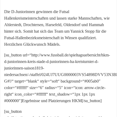
Die D-Juniorinnen gewinnen die Futsal
Hallenkreismeisterschaften und lassen starke Mannschaften, wie
Ahlerstedt, Drochtersen, Harsefeld, Oldendorf und Hammah
hinter sich. Somit hat sich das Team um Yannick Stopp für die
Futsal-Hallenbezirksmeisterschaft in Winsen qualifiziert.
Herzlichen Glückwunsch Mädels.
[su_button url=“http://www.fussball.de/spieltagsuebersicht/hkm-
d-juniorinnen-kreis-stade-d-juniorinnen-ha-kreisturnier-d-
juniorinnen-saison1819-
niedersachsen/-/staffel/024UJ7UUG0000003VS54898DVV53N3B
G#!/“ target=“blank“ style=“soft“ background=“#005ab0″
color=“#ffffff“ size=“6″ radius=“5″ icon=“icon: arrow-circle-
right“ icon_color=“#ffffff“ text_shadow=“1px 1px 1px
#000000″]Ergebnisse und Platzierungen HKM[/su_button]
[su_button