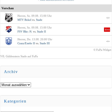
Vorschau
Herren, So. 09.08. 15:00 Uhr
-:-
MTV Bokel
vs.
Stade
Herren, So. 09.08. 15:00 Uhr
live
FSV Blie.-N.
vs.
Stade II
Herren, Do. 13.08. 20:00 Uhr
-:-
Cranz/Estebr II
vs.
Stade III
© FuPa-Widget
VfL Güldenstern Stade auf FuPa
Archiv
Archiv
Kategorien