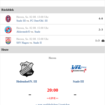
Rückblick
Herren, So. 02.08. 13:00 Uhr
4:0
Stade III
vs.
FC Oste/Old. III
Herren, So. 02.08. 15:00 Uhr
2:3
Ahlerstedt/O
vs.
Stade
Herren, So. 02.08. 15:00 Uhr
1:3
SSV Hagen
vs.
Stade II
Heute
Herren
Hedendorf/N. III
Stade III
20:00
-
-
++LIVE++
» zum ausführlichen Liveticker