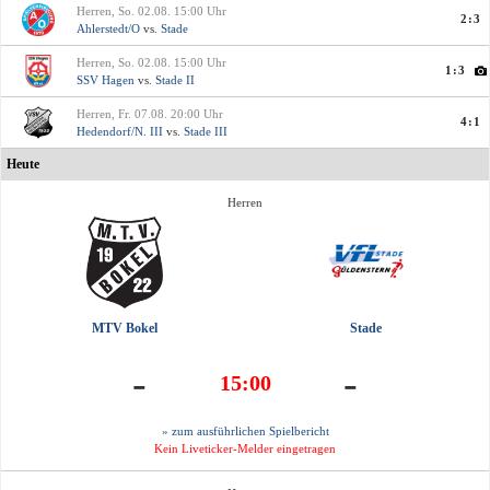
Herren, So. 02.08. 15:00 Uhr
2:3
Ahlerstedt/O
vs.
Stade
Herren, So. 02.08. 15:00 Uhr
1:3
SSV Hagen
vs.
Stade II
Herren, Fr. 07.08. 20:00 Uhr
4:1
Hedendorf/N. III
vs.
Stade III
Heute
Herren
MTV Bokel
Stade
-
-
15:00
» zum ausführlichen Spielbericht
Kein Liveticker-Melder eingetragen