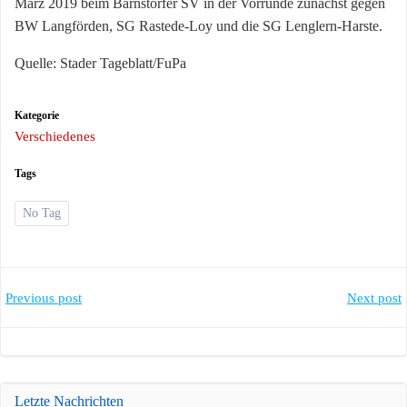
März 2019 beim Barnstorfer SV in der Vorrunde zunächst gegen
BW Langförden, SG Rastede-Loy und die SG Lenglern-Harste.
Quelle: Stader Tageblatt/FuPa
Kategorie
Verschiedenes
Tags
No Tag
Post
Post
Previous post
Next post
navigation
navigation
Letzte Nachrichten