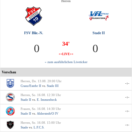
Herren
FSV Blie.-N.
Stade II
34'
0
0
++LIVE++
» zum ausführlichen Liveticker
Vorschau
Herren, Do. 13.08. 20:00 Uhr
-:-
Cranz/Estebr II
vs.
Stade III
Herren, So. 16.08. 12:30 Uhr
-:-
Stade II
vs.
E. Immenbeck
Frauen, So. 16.08. 14:30 Uhr
-:-
Stade II
vs.
Ahlerstedt/O IV
Herren, So. 16.08. 15:00 Uhr
-:-
Stade
vs.
L.F.C.S.