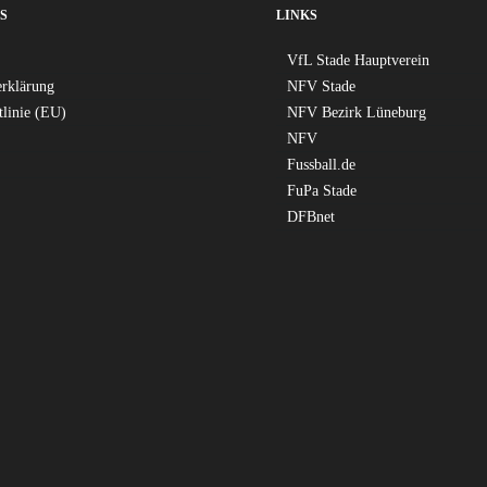
S
LINKS
VfL Stade Hauptverein
erklärung
NFV Stade
tlinie (EU)
NFV Bezirk Lüneburg
NFV
Fussball.de
FuPa Stade
DFBnet