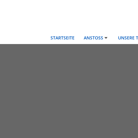
Zum
Inhalt
springen
STARTSEITE
ANSTOSS
UNSERE 